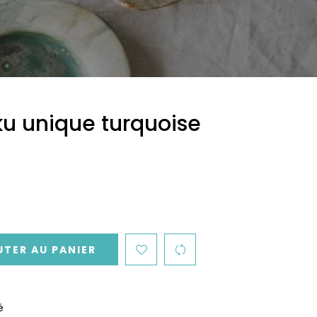
ku unique turquoise
TER AU PANIER
é