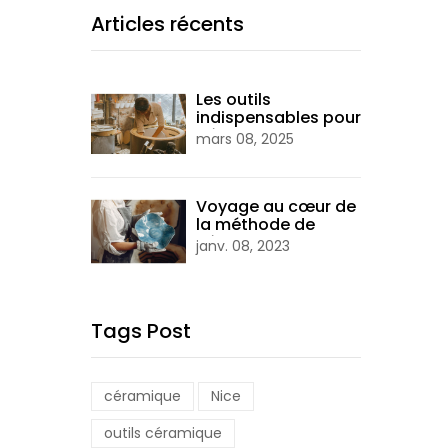
Articles récents
Les outils
indispensables pour
débuter en
mars 08, 2025
céramique |
Flozraku
Voyage au cœur de
la méthode de
céramique raku
janv. 08, 2023
avec Flozraku,
artiste céramiste à
Nice
Tags Post
céramique
Nice
outils céramique