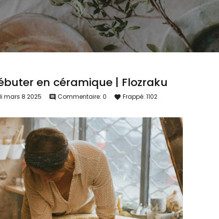
débuter en céramique | Flozraku
i
mars
8
2025
Commentaire:
0
Frappé:
1102
comment
favorite