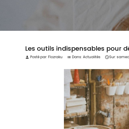
Les outils indispensables pour 
Posté par:
Flozraku
Dans:
Actualités
Sur:
samed
person
list
